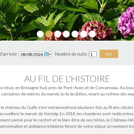
1
2
3
4
5
6
7
'arrivée :
Nombre de nuits :
OK
AU FIL DE L'HISTOIRE
e situe, en Bretagne Sud, près de Pont-Aven et de Concarneau. Au bout 
 centaines de mètres du manoir, la ria du Bélon, vivant au rythme des ma
, le château du Guilly s'est métamorphosé plusieurs fois au fil des siècl
accueillent le manoir de Kertalg. En 2018, les chambres sont redécorées.
ement pensé pour le confort et le bien-être de ses hôtes, le Château-Hôte
personnalisé et ambiance intimiste feront de votre séjour un moment ino