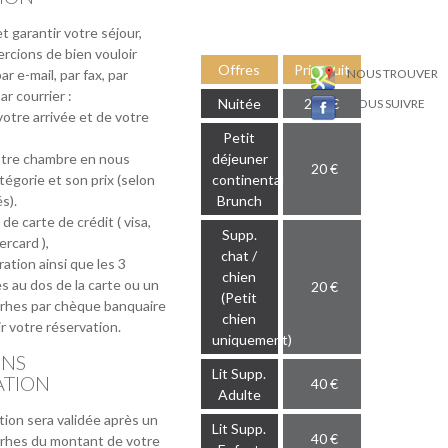
t garantir votre séjour,
rcions de bien vouloir
Offres
Prix/Nuit
r e-mail, par fax, par
NOUS TROUVER
r courrier :
Nuitée
265 €
NOUS SUIVRE
otre arrivée et de votre
Petit
otre chambre en nous
déjeuner
20 €
tégorie et son prix (selon
continental
és).
Brunch
e carte de crédit ( visa,
Supp.
rcard ),
chat /
ration ainsi que les 3
chien
es au dos de la carte ou un
20 €
(Petit
rhes par chèque banquaire
chien
ir votre réservation.
uniquement)
ONS
Lit Supp.
ATION
40 €
Adulte
tion sera validée après un
Lit Supp.
40 €
rhes du montant de votre