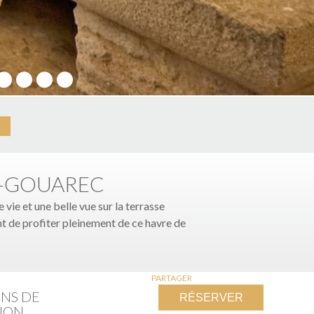
20
21
22
23
T-GOUAREC
vie et une belle vue sur la terrasse
t de profiter pleinement de ce havre de
PARTAGER
NS DE
RÉSERVER
ION