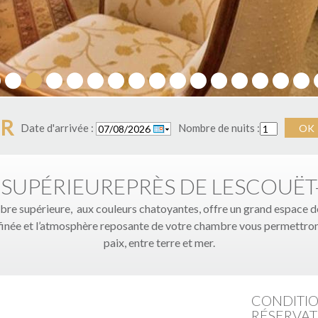
5
6
7
8
9
10
11
12
13
14
15
16
17
18
19
ER
Date d'arrivée :
Nombre de nuits :
OK
SUPÉRIEUREPRÈS DE LESCOUË
re supérieure, aux couleurs chatoyantes, offre un grand espace de 
finée et l’atmosphère reposante de votre chambre vous permettron
paix, entre terre et mer.
CONDITIO
RÉSERVAT