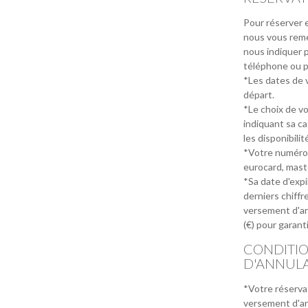
Pour réserver e
nous vous reme
nous indiquer pa
téléphone ou pa
*Les dates de v
départ.
*Le choix de v
indiquant sa ca
les disponibilit
*Votre numéro d
eurocard, maste
*Sa date d'expi
derniers chiffr
versement d'ar
(€) pour garant
CONDITI
D'ANNUL
*Votre réserva
versement d'ar