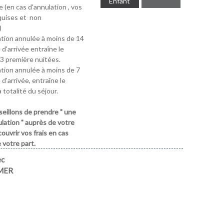
Enfant
 (en cas d'annulation , vos
quises et non
)
tion annulée à moins de 14
 d'arrivée entraîne le
3 première nuitées.
tion annulée à moins de 7
 d'arrivée, entraîne le
 totalité du séjour.
eillons de prendre " une
lation " auprès de votre
ouvrir vos frais en cas
 votre part.
ec
MER