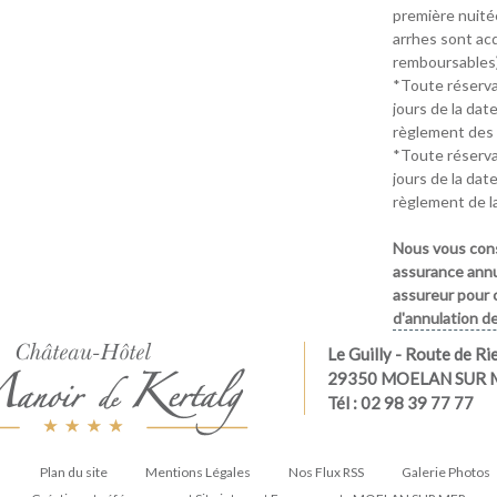
première nuitée
arrhes sont ac
remboursables
*Toute réserva
jours de la date
règlement des 
*Toute réserva
jours de la date
règlement de la
Nous vous cons
assurance annu
assureur pour c
d'annulation de
Le Guilly
- Route de Ri
29350 MOELAN SUR 
Tél : 02 98 39 77 77
Plan du site
Mentions Légales
Nos Flux RSS
Galerie Photos