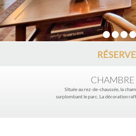
1
2
3
4
RÉSERV
CHAMBRE 
Située au rez-de-chaussée, la chamb
surplombant le parc. La décoration raf